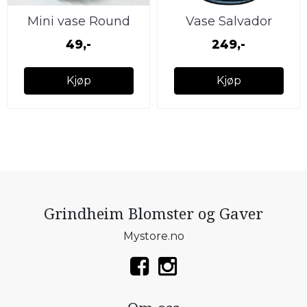
Mini vase Round
Vase Salvador
Blue
49,-
249,-
Kjøp
Kjøp
Grindheim Blomster og Gaver
Mystore.no