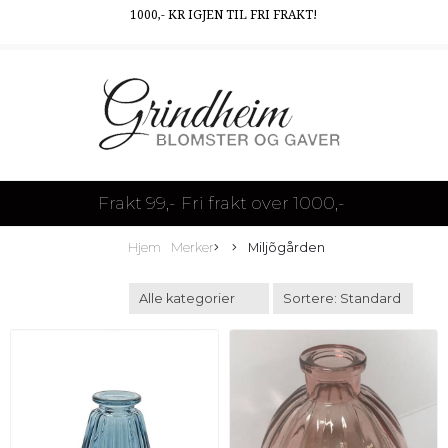
1000
,- KR IGJEN TIL FRI FRAKT!
Frakt 99,-
Fri frakt over 1000,-
Hjem
Merker
Miljõgården